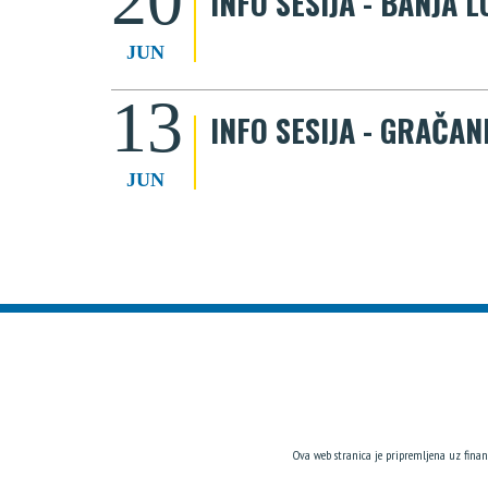
INFO SESIJA - BANJA 
JUN
13
INFO SESIJA - GRAČAN
JUN
Ova web stranica je pripremljena uz finan