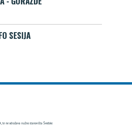
JA - GORAŽDE
FO SESIJA
, te ne odražava nužno stanovišta Švedske.