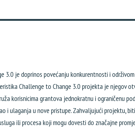
nge 3.0 je doprinos povećanju konkurentnosti i održivo
eristika Challenge to Change 3.0 projekta je njegov otv
pruža korisnicima grantova jednokratnu i ograničenu po
kao i ulaganja u nove pristupe. Zahvaljujući projektu, bit
usluga ili procesa koji mogu dovesti do značajne promj