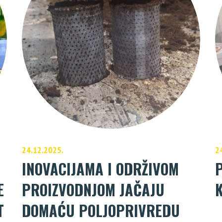
24.12.2025.
2
INOVACIJAMA I ODRŽIVOM
E
PROIZVODNJOM JAČAJU
T
DOMAĆU POLJOPRIVREDU