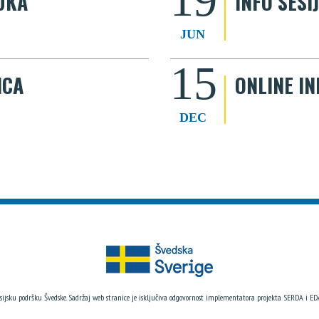
LUKA
INFO SESI
JUN
15
ICA
ONLINE IN
DEC
sijsku podršku Švedske. Sadržaj web stranice je isključiva odgovornost implementatora projekta SERDA i EDA