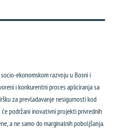
m socio-ekonomskom razvoju u Bosni i
oreni i konkurentni proces apliciranja sa
dršku za prevladavanje nesigurnosti kod
i će podržani inovativni projekti privrednih
ene, a ne samo do marginalnih poboljšanja.