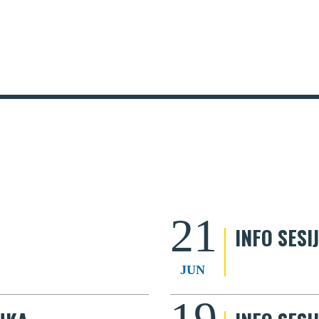
21
INFO SESI
JUN
19